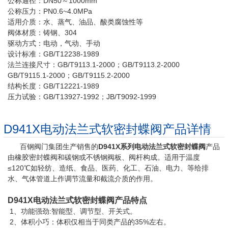
公称通径：DN50～1000mm
公称压力：PN0.6~4.0MPa
适用介质：水、蒸气、油品、酸类腐蚀性等
阀体材质：铸钢、304
驱动方式：电动，气动、手动
设计标准：GB/T12238-1989
法兰连接尺寸：GB/T9113.1-2000；GB/T9113.2-2000
GB/T9115.1-2000；GB/T9115.2-2000
结构长度：GB/T12221-1989
压力试验：GB/T13927-1992；JB/T9092-1999
D941X电动法兰式软密封蝶阀产品详情
百钢阀门集团生产销售的
D941X系列
电动法兰式软密封蝶阀
产品
由橡胶密封蝶阀和碳钢或不锈钢阀板、阀杆构成。适用于温度
≤120℃如轻纺、造纸、食品、医药、化工、石油、电力、等给排
水、气体管道上作调节流量和截流介质的作用。
D941X
电动法兰式软密封蝶阀
产品特点
1、功能强劲:智能型、调节型、开关式。
2、体积小巧：体积仅相当于同类产品的35%左右。