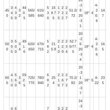
20
-2
4-
3
4
44
5
15
1
2
2
45
3
565/
615/
51.2/
8
2
14
4
3
0.
3
8.7
7
2
2
18°
4
0
2
585
640
72
20
0.
7
5
0
5
0
5
5
2
7
-3
6
1
20
-2
4-
3
5
49
5
2
2
2
52.7
50
3
620/
670/
21
6
2
16
5
0
1.
8
1
2
3
5/77.
18°
4
0
4
650
715
5.9
20
0.
5
5
0
6
2
0
9
4
5
-3
6
4
20
-3
4
5
59
6
2
2
2
60
3
725/
780/
25
70.2/
1
4-
23
1
6
2.
8
1
6
7
18°
5
0
6
770
840
4
82
20
22
5
0
0
5
2
0
7
2
-3
7
24
-3
4
6
7
3
2
2