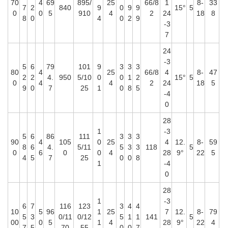
70
4
69
895/
25
66/8
1
8-
33
7
2
840
9
0
9
9
15°
5
0
0
5
910
4
2
24
18
8
8
0
4
0
2
9
-3
7
24
-3
5
6
79
101
9
3
3
3
80
4
25
66/8
4
8-
47
2
2
4.
950
5/10
0
0
1
2
15°
5
0
4
4
2
24
18
5
9
0
7
25
1
0
8
5
-4
0
28
1
-3
5
6
86
111
3
3
3
90
4
105
0
25
4
12.
8-
59
8
6
4.
5/11
5
3
3
118
5
0
6
0
0
4
28
9°
22
5
4
5
7
25
0
0
8
1
-4
0
28
1
-3
6
7
116
123
3
4
4
10
5
96
1
25
7
12.
8-
79
5
3
0/11
0/12
5
1
1
141
5
00
0
5
1
4
28
9°
22
4
7
5
70
55
0
0
7