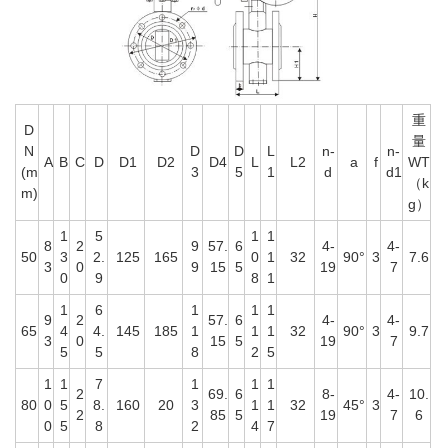
重
D
量
N
D
D
L
n-
n-
A
B
C
D
D1
D2
D4
L
L2
a
f
WT
(m
3
5
1
d
d1
（k
m)
g）
1
5
1
1
8
2
9
57.
6
4-
4-
50
3
2.
125
165
0
1
32
90°
3
7.6
3
0
9
15
5
19
7
0
9
8
1
1
6
1
1
1
9
2
57.
6
4-
4-
65
4
4.
145
185
1
1
1
32
90°
3
9.7
3
0
15
5
19
7
5
5
8
2
5
1
1
7
1
1
1
2
69.
6
8-
4-
10.
80
0
5
8.
160
20
3
1
1
32
45°
3
2
85
5
19
7
6
0
5
8
2
4
7