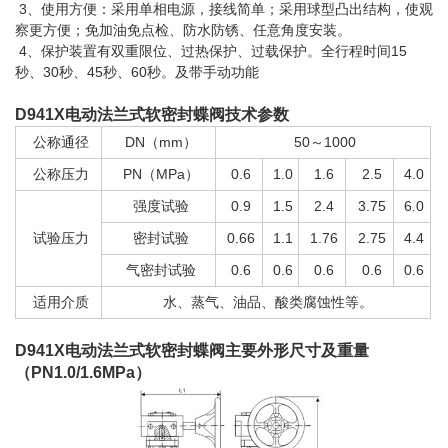
3、使用方便：采用单相电源，接线简单；采用球型凸出结构，使观
察更方便；免加油免点检、防水防锈、任意角度安装。
4、保护装置有双重限位、过热保护、过载保护。全行程时间15
秒、30秒、45秒、60秒。及带手动功能
D941X
电动法兰式软密封蝶阀
技术参数
公称通径
DN（mm）
50～1000
公称压力
PN（MPa）
0.6
1.0
1.6
2.5
4.0
强度试验
0.9
1.5
2.4
3.75
6.0
试验压力
密封试验
0.66
1.1
1.76
2.75
4.4
气密封试验
0.6
0.6
0.6
0.6
0.6
适用介质
水、蒸气、油品、酸类腐蚀性等。
D941X
电动法兰式软密封蝶阀
主要外形尺寸及重量
（PN1.0/1.6MPa）