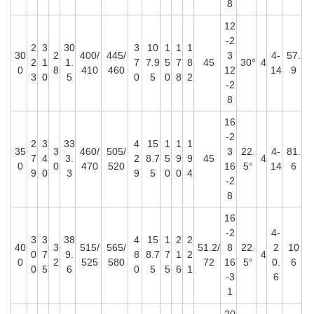
8
12
-2
2
3
30
3
10
1
1
1
30
2
400/
445/
3
4-
57.
2
1
1.
7
7.9
5
7
8
45
30°
4
0
8
410
460
12
14
9
3
0
5
0
5
0
8
2
-2
8
16
-2
2
3
33
4
15
1
1
1
35
3
460/
505/
3
22.
4-
81.
7
4
3.
2
8.7
5
9
9
45
4
0
0
470
520
16
5°
14
6
9
0
3
9
5
0
0
4
-2
8
16
-2
4-
3
3
38
4
15
1
2
2
40
3
515/
565/
51.2/
8
22.
2
10
0
7
9.
8
8.7
7
1
2
4
0
2
525
580
72
16
5°
0.
6
0
5
6
0
5
5
6
1
-3
6
1