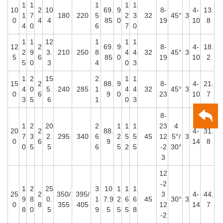
1
1
1
1
1
10
2
10
69.
9
8-
4-
13.
1
7
180
220
5
2
3
32
45°
3
0
4
4
85
0
19
10
8
4
0
6
7
0
1
1
12
1
1
1
12
2
69.
9
8-
4-
18.
2
9
3.
210
250
8
4
4
32
45°
3
5
6
85
0
19
10
2
5
0
3
4
0
3
1
2
15
2
1
1
15
2
88.
9
8-
4-
21.
4
0
5.
240
285
1
4
4
32
45°
3
0
6
9
0
23
10
7
3
5
6
1
0
3
8-
1
2
20
2
1
1
1
23
4
20
2
88.
4-
31.
7
3
2.
295
340
6
2
5
5
45
12
5°/
3
0
6
9
14
8
0
5
5
6
5
2
5
-2
30°
3
12
-2
1
2
25
3
10
1
1
1
25
2
350/
395/
3
4-
44.
9
8
0.
1
7.9
2
6
6
45
30°
3
0
8
355
405
12
14
7
8
0
5
9
5
5
5
8
-2