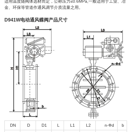
适用温度随阀体选材而定，公称压力≤0.6MPa,一般适用于工业、冶
金、环保等管道作通风调节介质流量之用。
D941W
电动通风蝶阀
产品尺寸
DN
D
D1
L
L1
L2
n-Фd
b