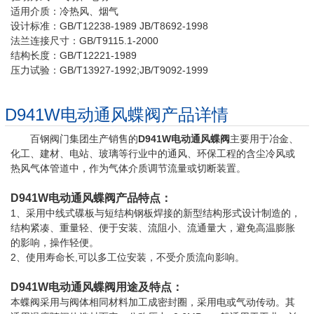
适用介质：冷热风、烟气
设计标准：GB/T12238-1989 JB/T8692-1998
法兰连接尺寸：GB/T9115.1-2000
结构长度：GB/T12221-1989
压力试验：GB/T13927-1992;JB/T9092-1999
D941W电动通风蝶阀产品详情
百钢阀门集团生产销售的
D941W电动通风蝶阀
主要用于冶金、
化工、建材、电站、玻璃等行业中的通风、环保工程的含尘冷风或
热风气体管道中，作为气体介质调节流量或切断装置。
D941W
电动通风蝶阀产品特点：
1、采用中线式碟板与短结构钢板焊接的新型结构形式设计制造的，
结构紧凑、重量轻、便于安装、流阻小、流通量大，避免高温膨胀
的影响，操作轻便。
2、使用寿命长,可以多工位安装，不受介质流向影响。
D941W电动通风蝶阀用途及特点：
本蝶阀采用与阀体相同材料加工成密封圈，采用电或气动传动。其