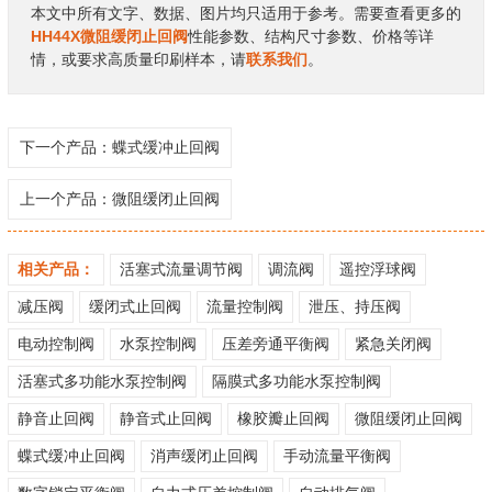
本文中所有文字、数据、图片均只适用于参考。需要查看更多的
HH44X微阻缓闭止回阀
性能参数、结构尺寸参数、价格等详
情，或要求高质量印刷样本，请
联系我们
。
下一个产品：
蝶式缓冲止回阀
上一个产品：
微阻缓闭止回阀
相关产品：
活塞式流量调节阀
调流阀
遥控浮球阀
减压阀
缓闭式止回阀
流量控制阀
泄压、持压阀
电动控制阀
水泵控制阀
压差旁通平衡阀
紧急关闭阀
活塞式多功能水泵控制阀
隔膜式多功能水泵控制阀
静音止回阀
静音式止回阀
橡胶瓣止回阀
微阻缓闭止回阀
蝶式缓冲止回阀
消声缓闭止回阀
手动流量平衡阀