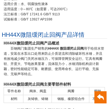
适用介质：水、弱腐蚀性液体
适用温度：0～80℃（如需要，可达200℃）
法兰标准：GB/T 17241.6 GB/T 9113
试验标准：GB/T 13927 AP1598
HH44X微阻缓闭止回阀产品详情
HH44X微阻缓闭止回阀产品概述
百钢阀门集团生产销售的
HH44X
微阻缓闭止回阀
用于给排水管
道，安装在水泵出口处用来防止介质逆流和消除破坏性水锤，并且
有效地减少阀门关闭水锤压力，可保障管网安全运行。它具有阀瓣
轻、开度大、节电效果显著，流体阻力小，水锤消除机构设计新
颖，密封性能稳定可靠、耐磨损、使用寿命长、运行平稳、无振
动、无噪声等特点。
HH44X微阻缓闭止回阀主要零部件材料
零件名称
阀体、阀盖
阀瓣
阀轴
材料
灰铸铁、铸钢
钢板、橡胶组合件
不锈钢