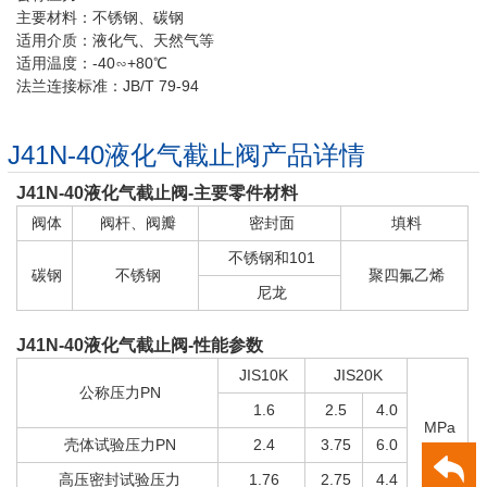
主要材料：不锈钢、碳钢
适用介质：液化气、天然气等
适用温度：-40∽+80℃
法兰连接标准：JB/T 79-94
J41N-40液化气截止阀产品详情
J41N-40
液化气截止阀-主要零件材料
阀体
阀杆、阀瓣
密封面
填料
不锈钢和101
碳钢
不锈钢
聚四氟乙烯
尼龙
J41N-40
液化气截止阀-性能参数
JIS10K
JIS20K
公称压力PN
1.6
2.5
4.0
MPa
壳体试验压力PN
2.4
3.75
6.0
高压密封试验压力
1.76
2.75
4.4