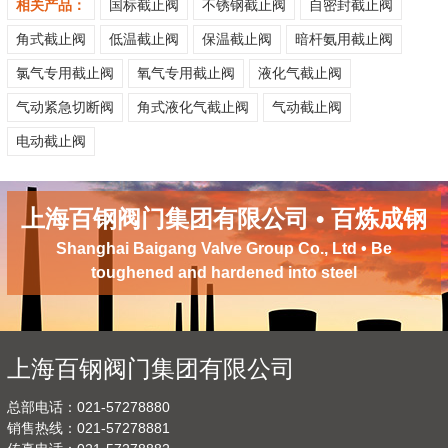
相关产品：
国标截止阀
不锈钢截止阀
自密封截止阀
角式截止阀
低温截止阀
保温截止阀
暗杆氨用截止阀
氯气专用截止阀
氧气专用截止阀
液化气截止阀
气动紧急切断阀
角式液化气截止阀
气动截止阀
电动截止阀
上海百钢阀门集团有限公司 • 百炼成钢
Shanghai Baigang Valve Group Co., Ltd • Be
toughened and hardened into steel
上海百钢阀门集团有限公司
总部电话：021-57278880
销售热线：021-57278881