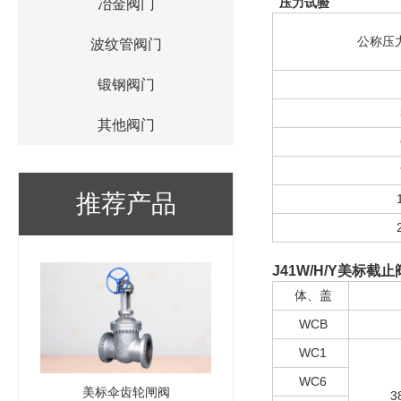
压力试验
冶金阀门
公称压力
波纹管阀门
锻钢阀门
其他阀门
推荐产品
J41W/H/Y
美标截止
体、盖
WCB
WC1
WC6
美标伞齿轮闸阀
3