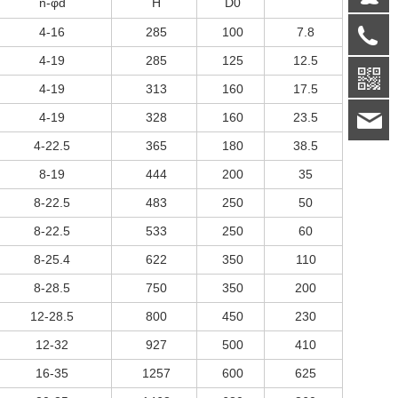
n-φd
H
D0
4-16
285
100
7.8
0
4-19
285
125
12.5
4-19
313
160
17.5
4-19
328
160
23.5
b
4-22.5
365
180
38.5
8-19
444
200
35
8-22.5
483
250
50
8-22.5
533
250
60
8-25.4
622
350
110
8-28.5
750
350
200
12-28.5
800
450
230
12-32
927
500
410
16-35
1257
600
625