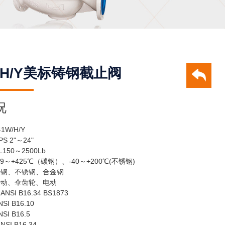
W/H/Y美标铸钢截止阀
况
W/H/Y
 2"～24"
50～2500Lb
9～+425℃（碳钢）、-40～+200℃(不锈钢)
碳钢、不锈钢、合金钢
手动、伞齿轮、电动
I B16.34 BS1873
I B16.10
I B16.5
I B16.34