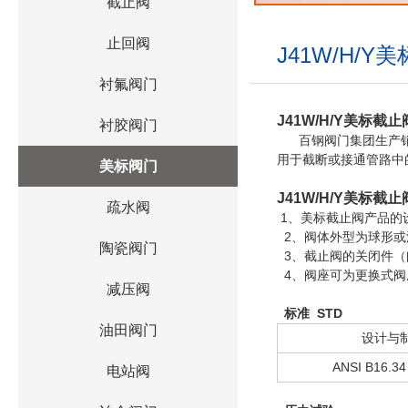
截止阀
止回阀
J41W/H/
衬氟阀门
J41W/H/Y
美标截止
衬胶阀门
百钢阀门集团生产
用于截断或接通管路中
美标阀门
J41W/H/Y
美标截止
疏水阀
1、美标截止阀产品的设
2、阀体外型为球形或
陶瓷阀门
3、截止阀的关闭件（
4、阀座可为更换式阀
减压阀
标准 STD
油田阀门
设计与
ANSI B16.34
电站阀