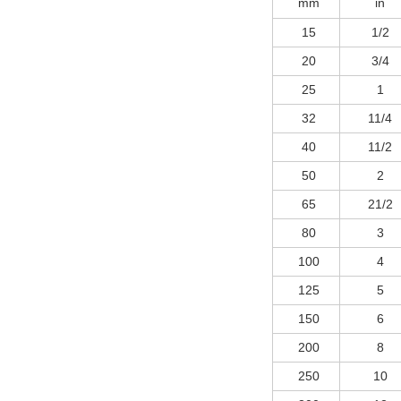
mm
in
15
1/2
20
3/4
25
1
32
11/4
40
11/2
50
2
65
21/2
80
3
100
4
125
5
150
6
200
8
250
10