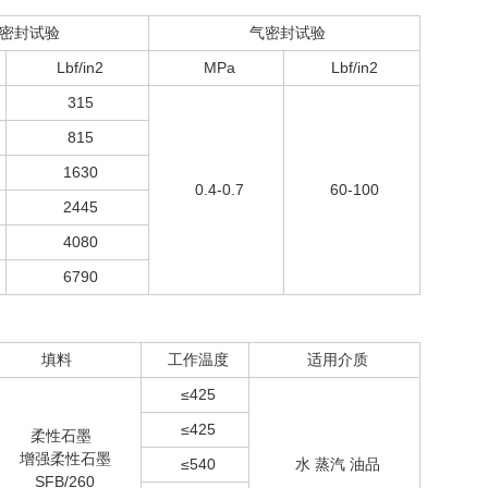
水密封试验
气密封试验
Lbf/in2
MPa
Lbf/in2
315
815
1630
0.4-0.7
60-100
2445
4080
6790
填料
工作温度
适用介质
≤425
≤425
柔性石墨
增强柔性石墨
≤540
水 蒸汽 油品
SFB/260