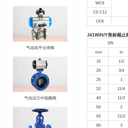
WC9
C5 C12
CF8
J41W/H/Y
美标截止
DN
气动高平台球阀
mm
in
15
1/2
20
3/4
25
1
32
11/4
40
11/2
气动法兰中线蝶阀
50
2
65
21/2
80
3