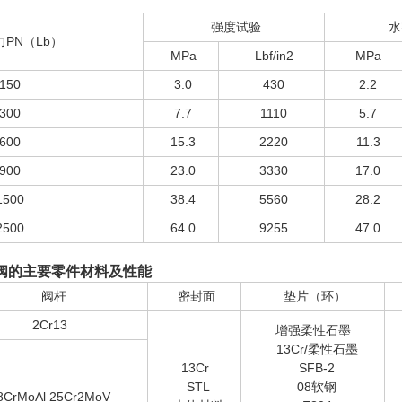
强度试验
PN（Lb）
MPa
Lbf/in2
MPa
150
3.0
430
2.2
300
7.7
1110
5.7
600
15.3
2220
11.3
900
23.0
3330
17.0
1500
38.4
5560
28.2
2500
64.0
9255
47.0
阀的主要零件材料及性能
阀杆
密封面
垫片（环）
2Cr13
增强柔性石墨
13Cr/柔性石墨
13Cr
SFB-2
STL
08软钢
8CrMoAl 25Cr2MoV