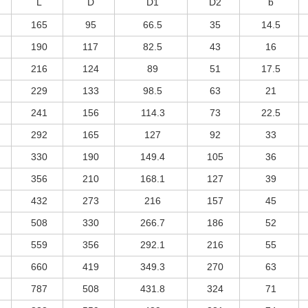
L
D
D1
D2
b
165
95
66.5
35
14.5
190
117
82.5
43
16
216
124
89
51
17.5
229
133
98.5
63
21
241
156
114.3
73
22.5
292
165
127
92
33
330
190
149.4
105
36
356
210
168.1
127
39
432
273
216
157
45
508
330
266.7
186
52
559
356
292.1
216
55
660
419
349.3
270
63
787
508
431.8
324
71