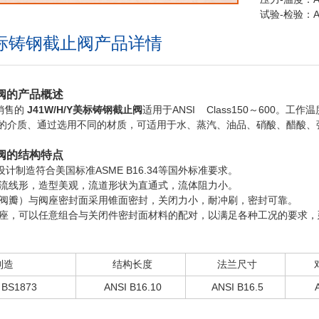
试验-检验：AP
Y美标铸钢截止阀产品详情
阀的产品概述
销售的
J41W/H/Y
美标铸钢截止阀
适用于ANSI Class150～600。工作
的介质、通过选用不同的材质，可适用于水、蒸汽、油品、硝酸、醋酸、
阀的结构特点
计制造符合美国标准ASME B16.34等国外标准要求。
流线形，造型美观，流道形状为直通式，流体阻力小。
阀瓣）与阀座密封面采用锥面密封，关闭力小，耐冲刷，密封可靠。
座，可以任意组合与关闭件密封面材料的配对，以满足各种工况的要求，
制造
结构长度
法兰尺寸
 BS1873
ANSI B16.10
ANSI B16.5